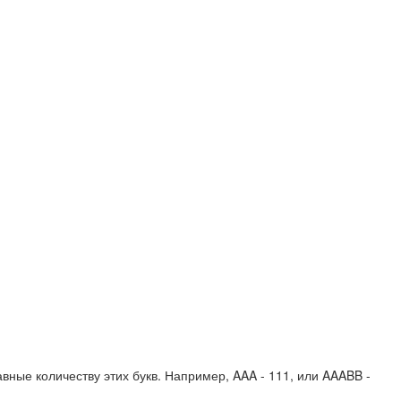
вные количеству этих букв. Например,
AAA - 111
, или
AAABB -