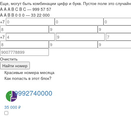
Еще, могут быть комбинации цифр и букв. Пустое поле это случа
A
A
A
B
C
B
C
—
999
5
7
5
7
A
A
B
B
0
0
0
—
33
22
000
+7
+7
Очистить
Найти номер
Красивые номера месяца
Как попасть в этот блок?
9992740000
35 000 ₽