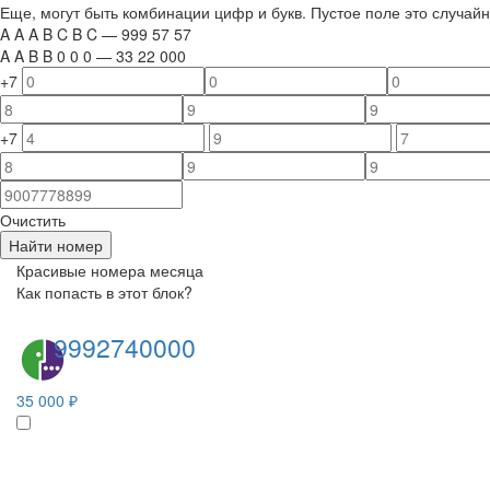
Еще, могут быть комбинации цифр и букв. Пустое поле это случа
A
A
A
B
C
B
C
—
999
5
7
5
7
A
A
B
B
0
0
0
—
33
22
000
+7
+7
Очистить
Найти номер
Красивые номера месяца
Как попасть в этот блок?
9992740000
35 000 ₽