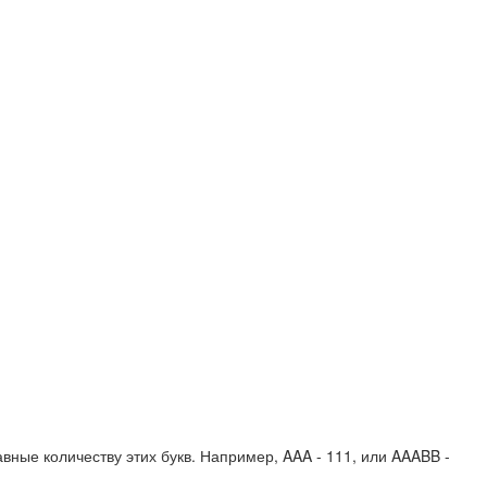
вные количеству этих букв. Например,
AAA - 111
, или
AAABB -