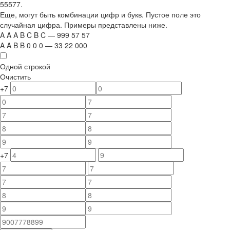
55577.
Еще, могут быть комбинации цифр и букв. Пустое поле это
случайная цифра. Примеры представлены ниже.
A
A
A
B
C
B
C
—
999
5
7
5
7
A
A
B
B
0
0
0
—
33
22
000
Одной строкой
Очистить
+7
+7