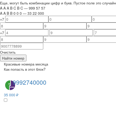
Еще, могут быть комбинации цифр и букв. Пустое поле это случа
A
A
A
B
C
B
C
—
999
5
7
5
7
A
A
B
B
0
0
0
—
33
22
000
+7
+7
Очистить
Найти номер
Красивые номера месяца
Как попасть в этот блок?
9992740000
35 000 ₽