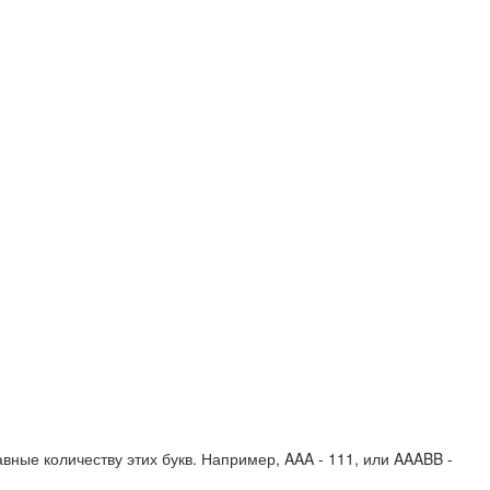
вные количеству этих букв. Например,
AAA - 111
, или
AAABB -