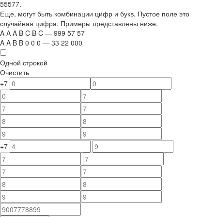
55577.
Еще, могут быть комбинации цифр и букв. Пустое поле это
случайная цифра. Примеры представлены ниже.
A
A
A
B
C
B
C
—
999
5
7
5
7
A
A
B
B
0
0
0
—
33
22
000
Одной строкой
Очистить
+7
+7