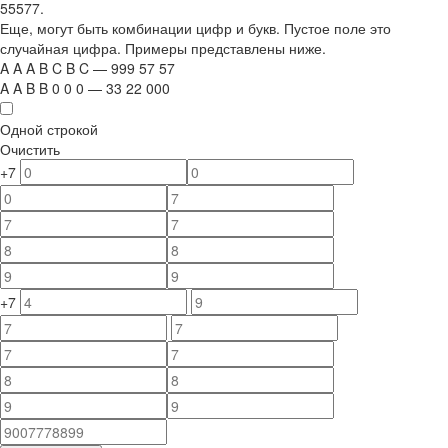
55577.
Еще, могут быть комбинации цифр и букв. Пустое поле это
случайная цифра. Примеры представлены ниже.
A
A
A
B
C
B
C
—
999
5
7
5
7
A
A
B
B
0
0
0
—
33
22
000
Одной строкой
Очистить
+7
+7