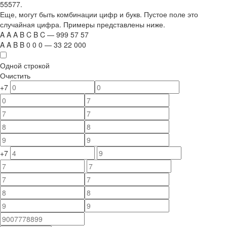
55577.
Еще, могут быть комбинации цифр и букв. Пустое поле это
случайная цифра. Примеры представлены ниже.
A
A
A
B
C
B
C
—
999
5
7
5
7
A
A
B
B
0
0
0
—
33
22
000
Одной строкой
Очистить
+7
+7