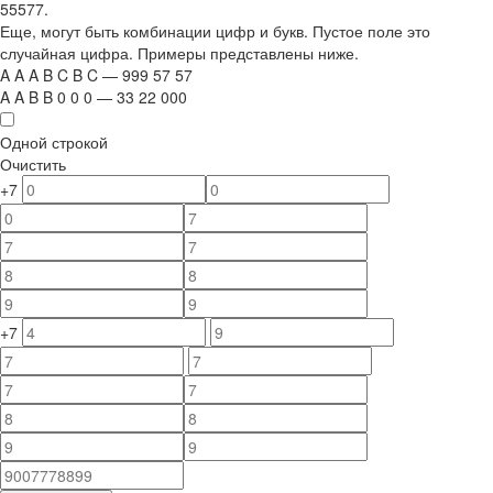
55577.
Еще, могут быть комбинации цифр и букв. Пустое поле это
случайная цифра. Примеры представлены ниже.
A
A
A
B
C
B
C
—
999
5
7
5
7
A
A
B
B
0
0
0
—
33
22
000
Одной строкой
Очистить
+7
+7