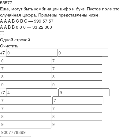
55577.
Еще, могут быть комбинации цифр и букв. Пустое поле это
случайная цифра. Примеры представлены ниже.
A
A
A
B
C
B
C
—
999
5
7
5
7
A
A
B
B
0
0
0
—
33
22
000
Одной строкой
Очистить
+7
+7