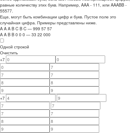
равные количеству этих букв. Например,
AAA - 111
, или
AAABB -
55577.
Еще, могут быть комбинации цифр и букв. Пустое поле это
случайная цифра. Примеры представлены ниже.
A
A
A
B
C
B
C
—
999
5
7
5
7
A
A
B
B
0
0
0
—
33
22
000
Одной строкой
Очистить
+7
+7