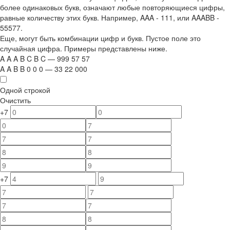
более одинаковых букв, означают любые повторяющиеся цифры,
равные количеству этих букв. Например,
AAA - 111
, или
AAABB -
55577.
Еще, могут быть комбинации цифр и букв. Пустое поле это
случайная цифра. Примеры представлены ниже.
A
A
A
B
C
B
C
—
999
5
7
5
7
A
A
B
B
0
0
0
—
33
22
000
Одной строкой
Очистить
+7
+7