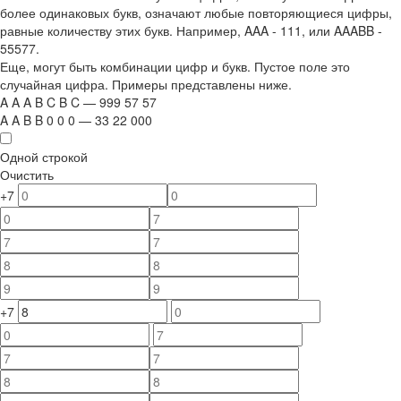
более одинаковых букв, означают любые повторяющиеся цифры,
равные количеству этих букв. Например,
AAA - 111
, или
AAABB -
55577.
Еще, могут быть комбинации цифр и букв. Пустое поле это
случайная цифра. Примеры представлены ниже.
A
A
A
B
C
B
C
—
999
5
7
5
7
A
A
B
B
0
0
0
—
33
22
000
Одной строкой
Очистить
+7
+7