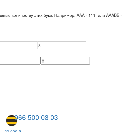
вные количеству этих букв. Например,
AAA - 111
, или
AAABB -
966 500 03 03
20 000 ₽