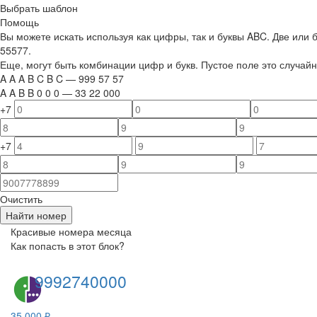
Выбрать шаблон
Помощь
Вы можете искать используя как цифры, так и буквы ABC. Две или
55577.
Еще, могут быть комбинации цифр и букв. Пустое поле это случа
A
A
A
B
C
B
C
—
999
5
7
5
7
A
A
B
B
0
0
0
—
33
22
000
+7
+7
Очистить
Найти номер
Красивые номера месяца
Как попасть в этот блок?
9992740000
35 000 ₽