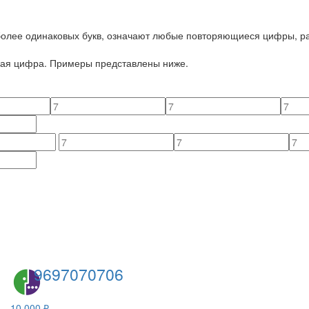
 более одинаковых букв, означают любые повторяющиеся цифры, ра
йная цифра. Примеры представлены ниже.
9697070706
10 000 ₽