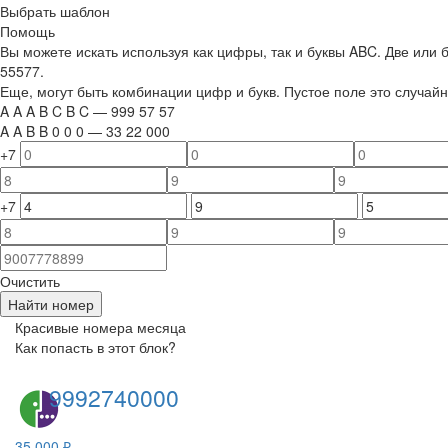
Выбрать шаблон
Помощь
Вы можете искать используя как цифры, так и буквы ABC. Две или
55577.
Еще, могут быть комбинации цифр и букв. Пустое поле это случа
A
A
A
B
C
B
C
—
999
5
7
5
7
A
A
B
B
0
0
0
—
33
22
000
+7
+7
Очистить
Найти номер
Красивые номера месяца
Как попасть в этот блок?
9992740000
35 000 ₽