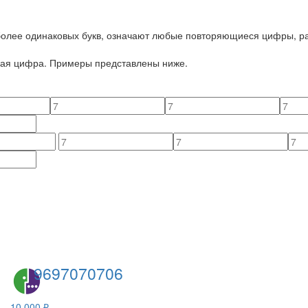
 более одинаковых букв, означают любые повторяющиеся цифры, ра
йная цифра. Примеры представлены ниже.
9697070706
10 000 ₽