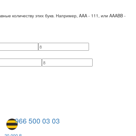
вные количеству этих букв. Например,
AAA - 111
, или
AAABB -
966 500 03 03
20 000 ₽