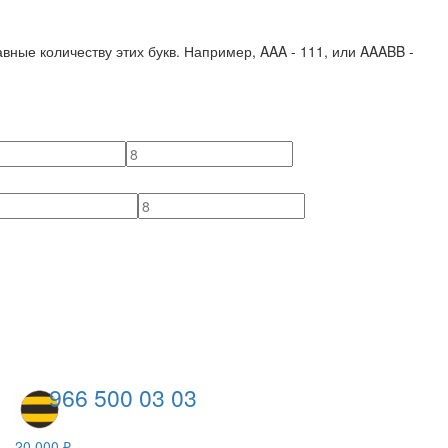
вные количеству этих букв. Например,
AAA - 111
, или
AAABB -
966 500 03 03
20 000 ₽