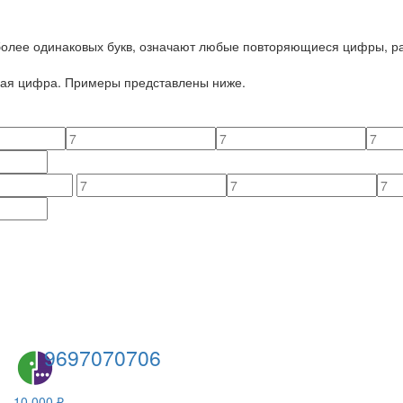
 более одинаковых букв, означают любые повторяющиеся цифры, ра
йная цифра. Примеры представлены ниже.
9697070706
10 000 ₽