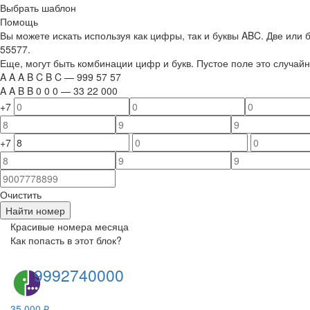
Выбрать шаблон
Помощь
Вы можете искать используя как цифры, так и буквы ABC. Две или
55577.
Еще, могут быть комбинации цифр и букв. Пустое поле это случа
A
A
A
B
C
B
C
—
999
5
7
5
7
A
A
B
B
0
0
0
—
33
22
000
+7
+7
Очистить
Найти номер
Красивые номера месяца
Как попасть в этот блок?
9992740000
35 000 ₽