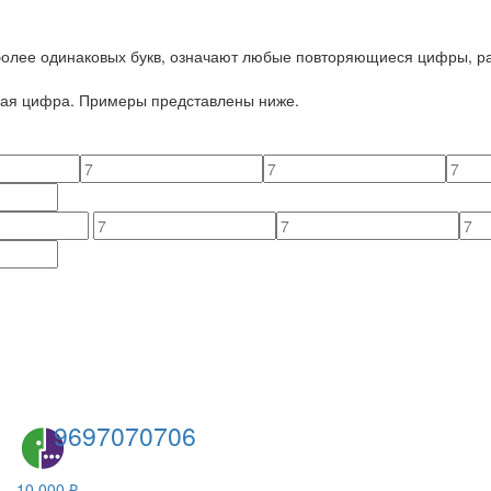
 более одинаковых букв, означают любые повторяющиеся цифры, ра
йная цифра. Примеры представлены ниже.
9697070706
10 000 ₽