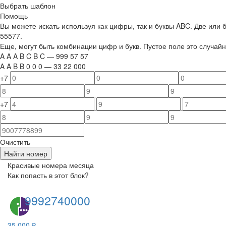
Выбрать шаблон
Помощь
Вы можете искать используя как цифры, так и буквы ABC. Две или
55577.
Еще, могут быть комбинации цифр и букв. Пустое поле это случа
A
A
A
B
C
B
C
—
999
5
7
5
7
A
A
B
B
0
0
0
—
33
22
000
+7
+7
Очистить
Найти номер
Красивые номера месяца
Как попасть в этот блок?
9992740000
35 000 ₽