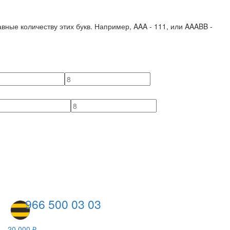
вные количеству этих букв. Например,
AAA - 111
, или
AAABB -
966 500 03 03
20 000 ₽