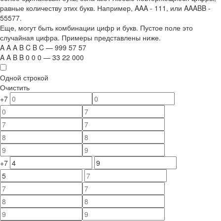
равные количеству этих букв. Например,
AAA - 111
, или
AAABB -
55577.
Еще, могут быть комбинации цифр и букв. Пустое поле это
случайная цифра. Примеры представлены ниже.
A
A
A
B
C
B
C
—
999
5
7
5
7
A
A
B
B
0
0
0
—
33
22
000
Одной строкой
Очистить
+7
+7