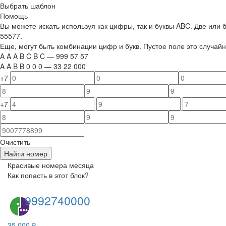
Выбрать шаблон
Помощь
Вы можете искать используя как цифры, так и буквы ABC. Две или
55577.
Еще, могут быть комбинации цифр и букв. Пустое поле это случа
A
A
A
B
C
B
C
—
999
5
7
5
7
A
A
B
B
0
0
0
—
33
22
000
+7
+7
Очистить
Найти номер
Красивые номера месяца
Как попасть в этот блок?
9992740000
35 000 ₽