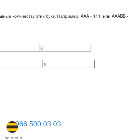
вные количеству этих букв. Например,
AAA - 111
, или
AAABB -
966 500 03 03
20 000 ₽