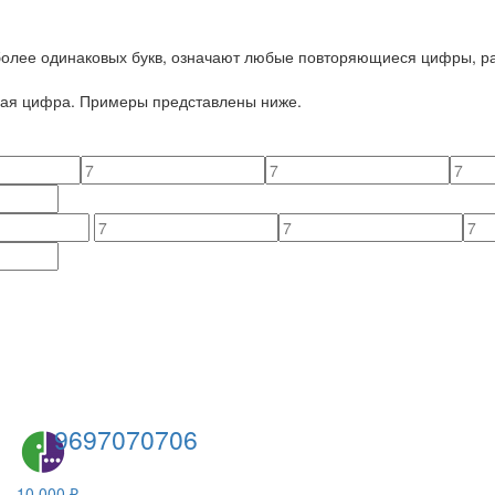
 более одинаковых букв, означают любые повторяющиеся цифры, ра
йная цифра. Примеры представлены ниже.
9697070706
10 000 ₽