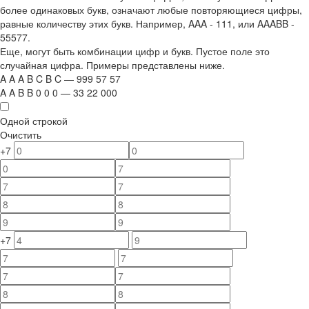
более одинаковых букв, означают любые повторяющиеся цифры,
равные количеству этих букв. Например,
AAA - 111
, или
AAABB -
55577.
Еще, могут быть комбинации цифр и букв. Пустое поле это
случайная цифра. Примеры представлены ниже.
A
A
A
B
C
B
C
—
999
5
7
5
7
A
A
B
B
0
0
0
—
33
22
000
Одной строкой
Очистить
+7
+7