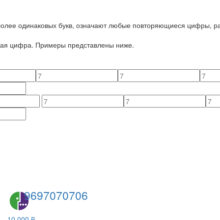
 более одинаковых букв, означают любые повторяющиеся цифры, ра
йная цифра. Примеры представлены ниже.
9697070706
10 000 ₽