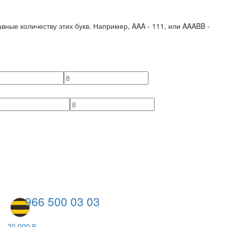
вные количеству этих букв. Например,
AAA - 111
, или
AAABB -
966 500 03 03
20 000 ₽