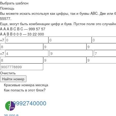
Выбрать шаблон
Помощь
Вы можете искать используя как цифры, так и буквы ABC. Две или
55577.
Еще, могут быть комбинации цифр и букв. Пустое поле это случа
A
A
A
B
C
B
C
—
999
5
7
5
7
A
A
B
B
0
0
0
—
33
22
000
+7
+7
Очистить
Найти номер
Красивые номера месяца
Как попасть в этот блок?
9992740000
35 000 ₽