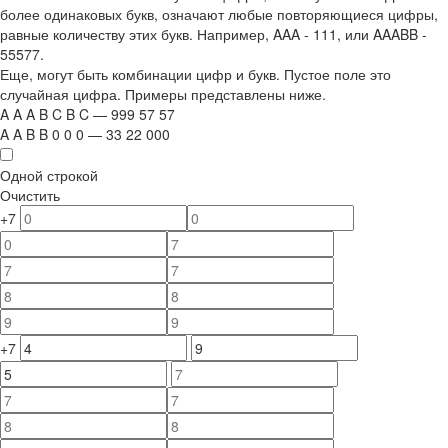
более одинаковых букв, означают любые повторяющиеся цифры,
равные количеству этих букв. Например,
AAA - 111
, или
AAABB -
55577.
Еще, могут быть комбинации цифр и букв. Пустое поле это
случайная цифра. Примеры представлены ниже.
A
A
A
B
C
B
C
—
999
5
7
5
7
A
A
B
B
0
0
0
—
33
22
000
Одной строкой
Очистить
+7
+7