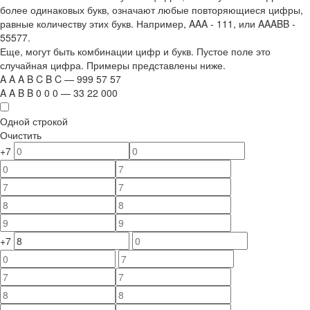
более одинаковых букв, означают любые повторяющиеся цифры,
равные количеству этих букв. Например,
AAA - 111
, или
AAABB -
55577.
Еще, могут быть комбинации цифр и букв. Пустое поле это
случайная цифра. Примеры представлены ниже.
A
A
A
B
C
B
C
—
999
5
7
5
7
A
A
B
B
0
0
0
—
33
22
000
Одной строкой
Очистить
+7
+7