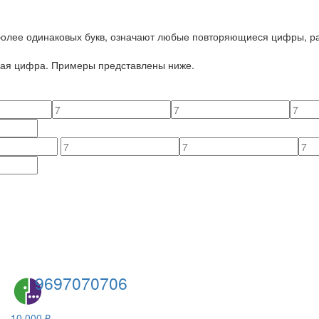
 более одинаковых букв, означают любые повторяющиеся цифры, ра
йная цифра. Примеры представлены ниже.
9697070706
10 000 ₽