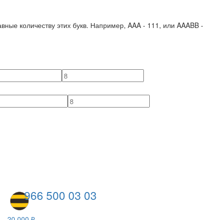
вные количеству этих букв. Например,
AAA - 111
, или
AAABB -
966 500 03 03
20 000 ₽