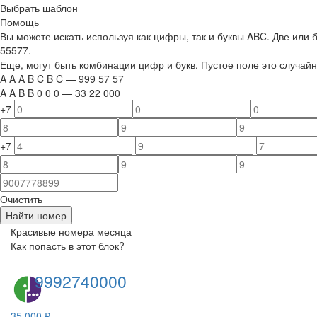
Выбрать шаблон
Помощь
Вы можете искать используя как цифры, так и буквы ABC. Две или
55577.
Еще, могут быть комбинации цифр и букв. Пустое поле это случа
A
A
A
B
C
B
C
—
999
5
7
5
7
A
A
B
B
0
0
0
—
33
22
000
+7
+7
Очистить
Найти номер
Красивые номера месяца
Как попасть в этот блок?
9992740000
35 000 ₽