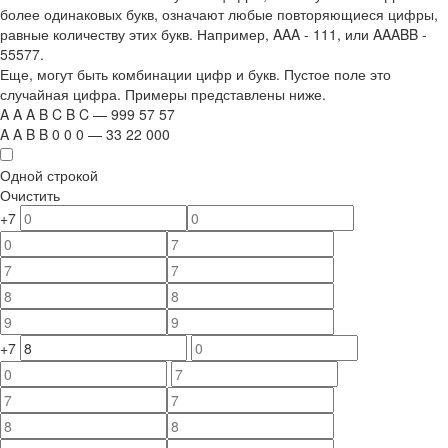
более одинаковых букв, означают любые повторяющиеся цифры,
равные количеству этих букв. Например,
AAA - 111
, или
AAABB -
55577.
Еще, могут быть комбинации цифр и букв. Пустое поле это
случайная цифра. Примеры представлены ниже.
A
A
A
B
C
B
C
—
999
5
7
5
7
A
A
B
B
0
0
0
—
33
22
000
Одной строкой
Очистить
+7
+7