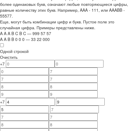
более одинаковых букв, означают любые повторяющиеся цифры,
равные количеству этих букв. Например,
AAA - 111
, или
AAABB -
55577.
Еще, могут быть комбинации цифр и букв. Пустое поле это
случайная цифра. Примеры представлены ниже.
A
A
A
B
C
B
C
—
999
5
7
5
7
A
A
B
B
0
0
0
—
33
22
000
Одной строкой
Очистить
+7
+7