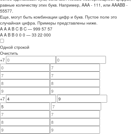
равные количеству этих букв. Например,
AAA - 111
, или
AAABB -
55577.
Еще, могут быть комбинации цифр и букв. Пустое поле это
случайная цифра. Примеры представлены ниже.
A
A
A
B
C
B
C
—
999
5
7
5
7
A
A
B
B
0
0
0
—
33
22
000
Одной строкой
Очистить
+7
+7