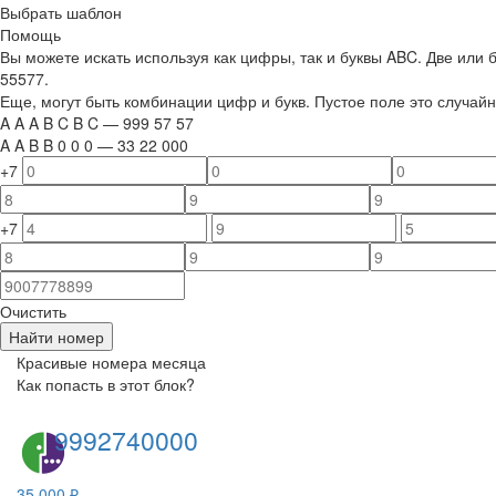
Выбрать шаблон
Помощь
Вы можете искать используя как цифры, так и буквы ABC. Две или
55577.
Еще, могут быть комбинации цифр и букв. Пустое поле это случа
A
A
A
B
C
B
C
—
999
5
7
5
7
A
A
B
B
0
0
0
—
33
22
000
+7
+7
Очистить
Найти номер
Красивые номера месяца
Как попасть в этот блок?
9992740000
35 000 ₽