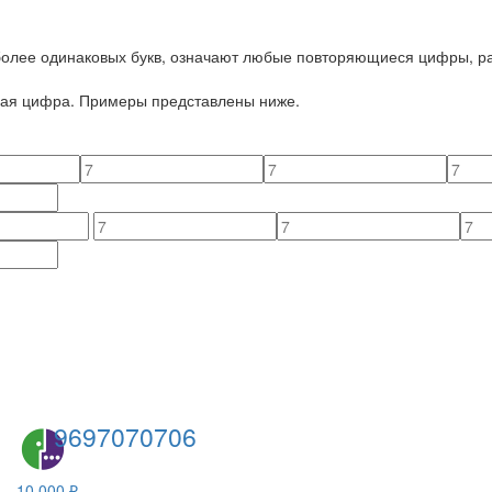
 более одинаковых букв, означают любые повторяющиеся цифры, ра
йная цифра. Примеры представлены ниже.
9697070706
10 000 ₽