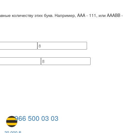
вные количеству этих букв. Например,
AAA - 111
, или
AAABB -
966 500 03 03
20 000 ₽