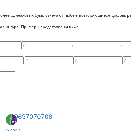
 более одинаковых букв, означают любые повторяющиеся цифры, ра
йная цифра. Примеры представлены ниже.
9697070706
10 000 ₽