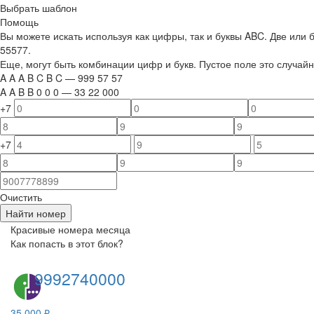
Выбрать шаблон
Помощь
Вы можете искать используя как цифры, так и буквы ABC. Две или
55577.
Еще, могут быть комбинации цифр и букв. Пустое поле это случа
A
A
A
B
C
B
C
—
999
5
7
5
7
A
A
B
B
0
0
0
—
33
22
000
+7
+7
Очистить
Найти номер
Красивые номера месяца
Как попасть в этот блок?
9992740000
35 000 ₽