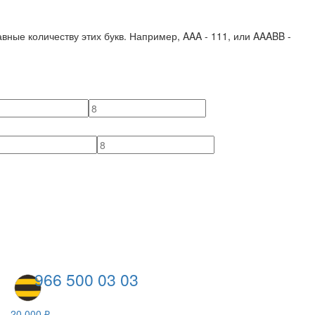
вные количеству этих букв. Например,
AAA - 111
, или
AAABB -
966 500 03 03
20 000 ₽