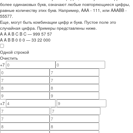
более одинаковых букв, означают любые повторяющиеся цифры,
равные количеству этих букв. Например,
AAA - 111
, или
AAABB -
55577.
Еще, могут быть комбинации цифр и букв. Пустое поле это
случайная цифра. Примеры представлены ниже.
A
A
A
B
C
B
C
—
999
5
7
5
7
A
A
B
B
0
0
0
—
33
22
000
Одной строкой
Очистить
+7
+7