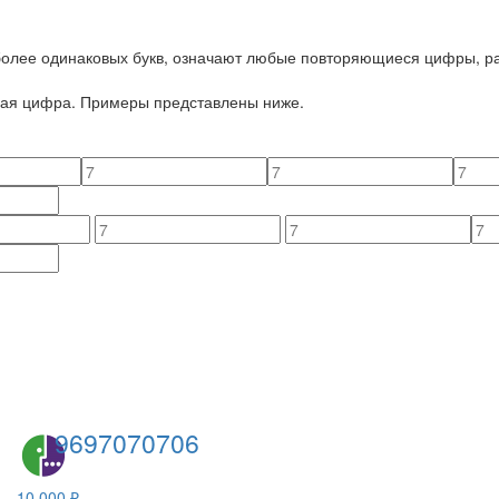
 более одинаковых букв, означают любые повторяющиеся цифры, ра
йная цифра. Примеры представлены ниже.
9697070706
10 000 ₽