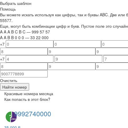
Выбрать шаблон
Помощь
Вы можете искать используя как цифры, так и буквы ABC. Две или
55577.
Еще, могут быть комбинации цифр и букв. Пустое поле это случа
A
A
A
B
C
B
C
—
999
5
7
5
7
A
A
B
B
0
0
0
—
33
22
000
+7
+7
Очистить
Найти номер
Красивые номера месяца
Как попасть в этот блок?
9992740000
35 000 ₽