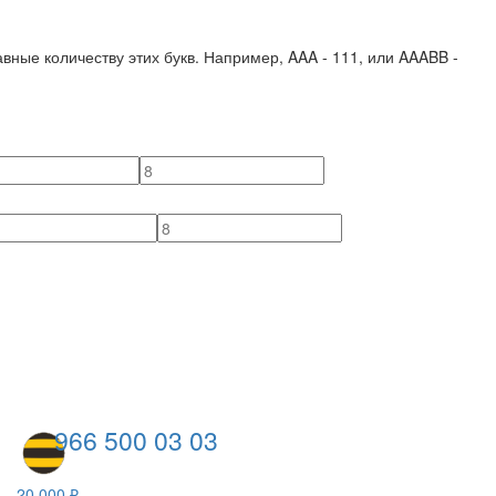
вные количеству этих букв. Например,
AAA - 111
, или
AAABB -
966 500 03 03
20 000 ₽