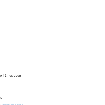
о 12 номеров
ки.
ть
прямой заказ