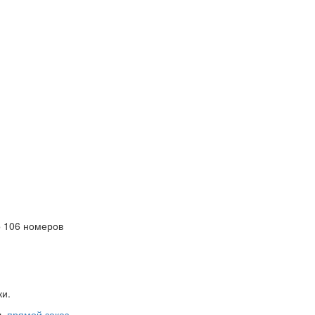
 106 номеров
ки.
ть
прямой заказ