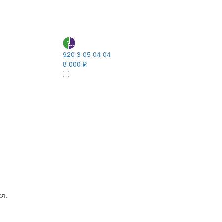
920 3 05 04 04
8 000 ₽
ся.