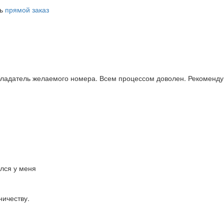
ть
прямой заказ
бладатель желаемого номера. Всем процессом доволен. Рекоменду
ался у меня
ничеству.