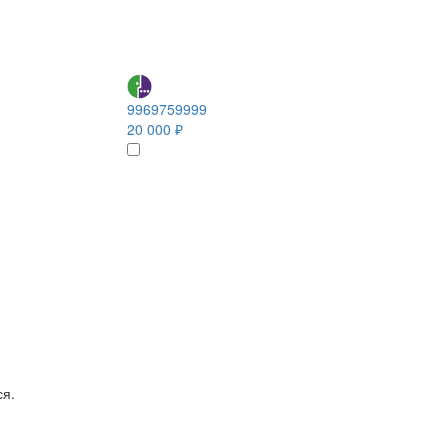
9969759999
20 000 ₽
ся.