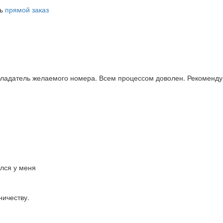
ть
прямой заказ
бладатель желаемого номера. Всем процессом доволен. Рекоменду
ался у меня
ничеству.