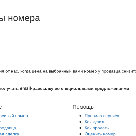
ны номера
ия от нас, когда цена на выбранный вами номер у продавца снизит
получать email-рассылку со специальными предложениями
с
Помощь
расивый номер
Правила сервиса
е
Как купить
продавца
Как продать
ая сделка
Оценить номер