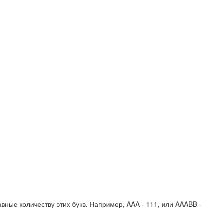
вные количеству этих букв. Например,
AAA - 111
, или
AAABB -