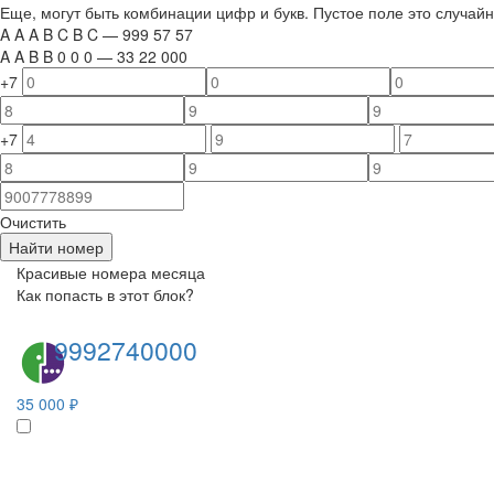
Еще, могут быть комбинации цифр и букв. Пустое поле это случа
A
A
A
B
C
B
C
—
999
5
7
5
7
A
A
B
B
0
0
0
—
33
22
000
+7
+7
Очистить
Найти номер
Красивые номера месяца
Как попасть в этот блок?
9992740000
35 000 ₽