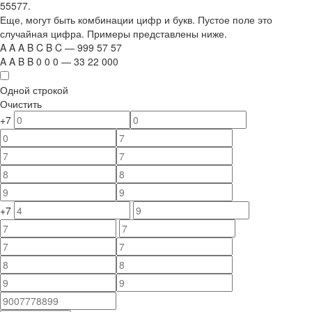
55577.
Еще, могут быть комбинации цифр и букв. Пустое поле это
случайная цифра. Примеры представлены ниже.
A
A
A
B
C
B
C
—
999
5
7
5
7
A
A
B
B
0
0
0
—
33
22
000
Одной строкой
Очистить
+7
+7