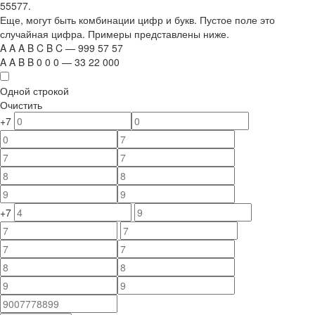
55577.
Еще, могут быть комбинации цифр и букв. Пустое поле это
случайная цифра. Примеры представлены ниже.
A
A
A
B
C
B
C
—
999
5
7
5
7
A
A
B
B
0
0
0
—
33
22
000
Одной строкой
Очистить
+7
+7