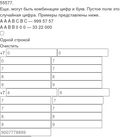
55577.
Еще, могут быть комбинации цифр и букв. Пустое поле это
случайная цифра. Примеры представлены ниже.
A
A
A
B
C
B
C
—
999
5
7
5
7
A
A
B
B
0
0
0
—
33
22
000
Одной строкой
Очистить
+7
+7