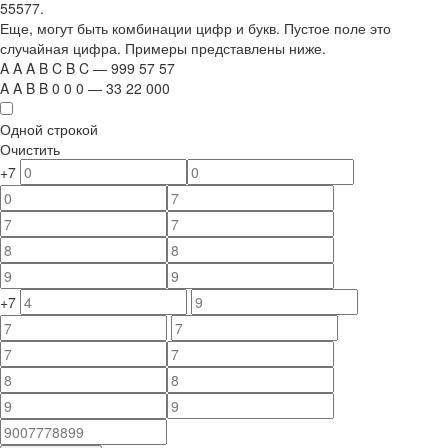
55577.
Еще, могут быть комбинации цифр и букв. Пустое поле это
случайная цифра. Примеры представлены ниже.
A
A
A
B
C
B
C
—
999
5
7
5
7
A
A
B
B
0
0
0
—
33
22
000
Одной строкой
Очистить
+7
+7