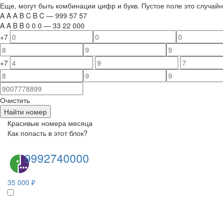
Еще, могут быть комбинации цифр и букв. Пустое поле это случа
A
A
A
B
C
B
C
—
999
5
7
5
7
A
A
B
B
0
0
0
—
33
22
000
+7
+7
Очистить
Найти номер
Красивые номера месяца
Как попасть в этот блок?
9992740000
35 000 ₽