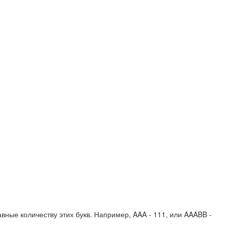
вные количеству этих букв. Например,
AAA - 111
, или
AAABB -