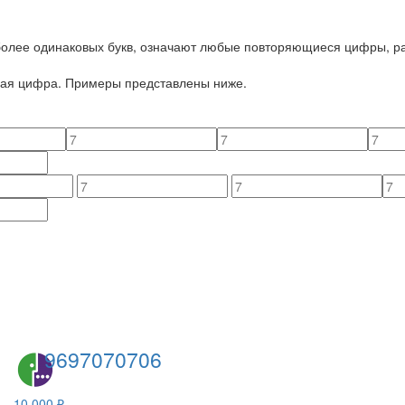
 более одинаковых букв, означают любые повторяющиеся цифры, ра
йная цифра. Примеры представлены ниже.
9697070706
10 000 ₽