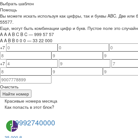
Выбрать шаблон
Помощь
Вы можете искать используя как цифры, так и буквы ABC. Две или
55577.
Еще, могут быть комбинации цифр и букв. Пустое поле это случа
A
A
A
B
C
B
C
—
999
5
7
5
7
A
A
B
B
0
0
0
—
33
22
000
+7
+7
Очистить
Найти номер
Красивые номера месяца
Как попасть в этот блок?
9992740000
35 000 ₽