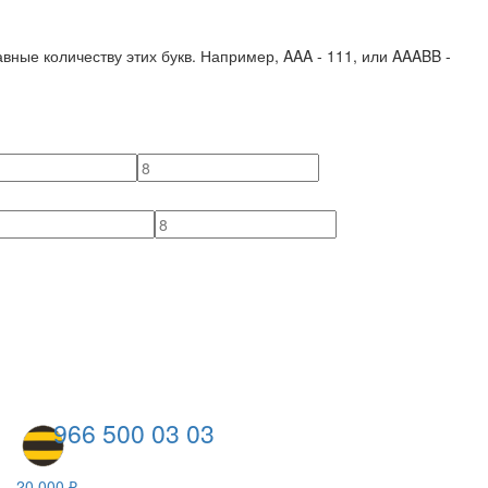
вные количеству этих букв. Например,
AAA - 111
, или
AAABB -
966 500 03 03
20 000 ₽