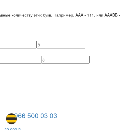
вные количеству этих букв. Например,
AAA - 111
, или
AAABB -
966 500 03 03
20 000 ₽