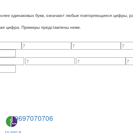
 более одинаковых букв, означают любые повторяющиеся цифры, ра
йная цифра. Примеры представлены ниже.
9697070706
10 000 ₽