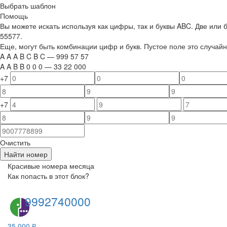
Выбрать шаблон
Помощь
Вы можете искать используя как цифры, так и буквы ABC. Две или
55577.
Еще, могут быть комбинации цифр и букв. Пустое поле это случа
A
A
A
B
C
B
C
—
999
5
7
5
7
A
A
B
B
0
0
0
—
33
22
000
+7
+7
Очистить
Найти номер
Красивые номера месяца
Как попасть в этот блок?
9992740000
35 000 ₽