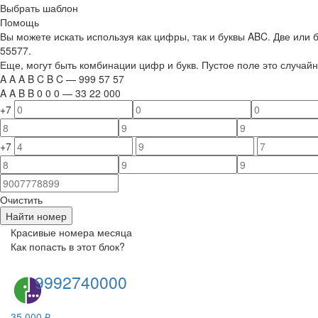
Выбрать шаблон
Помощь
Вы можете искать используя как цифры, так и буквы ABC. Две или
55577.
Еще, могут быть комбинации цифр и букв. Пустое поле это случа
A
A
A
B
C
B
C
—
999
5
7
5
7
A
A
B
B
0
0
0
—
33
22
000
+7
+7
Очистить
Найти номер
Красивые номера месяца
Как попасть в этот блок?
9992740000
35 000 ₽