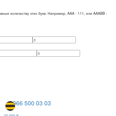
вные количеству этих букв. Например,
AAA - 111
, или
AAABB -
966 500 03 03
20 000 ₽