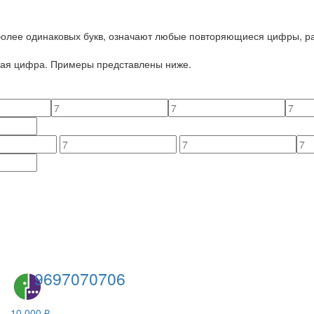
 более одинаковых букв, означают любые повторяющиеся цифры, ра
йная цифра. Примеры представлены ниже.
9697070706
10 000 ₽