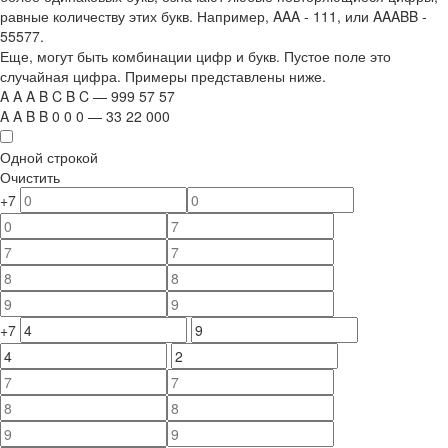
равные количеству этих букв. Например,
AAA - 111
, или
AAABB -
55577.
Еще, могут быть комбинации цифр и букв. Пустое поле это
случайная цифра. Примеры представлены ниже.
A
A
A
B
C
B
C
—
999
5
7
5
7
A
A
B
B
0
0
0
—
33
22
000
Одной строкой
Очистить
+7
+7