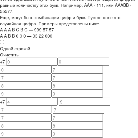
равные количеству этих букв. Например,
AAA - 111
, или
AAABB -
55577.
Еще, могут быть комбинации цифр и букв. Пустое поле это
случайная цифра. Примеры представлены ниже.
A
A
A
B
C
B
C
—
999
5
7
5
7
A
A
B
B
0
0
0
—
33
22
000
Одной строкой
Очистить
+7
+7