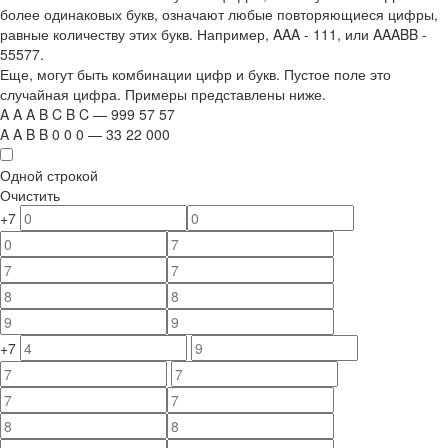
более одинаковых букв, означают любые повторяющиеся цифры,
равные количеству этих букв. Например,
AAA - 111
, или
AAABB -
55577.
Еще, могут быть комбинации цифр и букв. Пустое поле это
случайная цифра. Примеры представлены ниже.
A
A
A
B
C
B
C
—
999
5
7
5
7
A
A
B
B
0
0
0
—
33
22
000
Одной строкой
Очистить
+7
+7