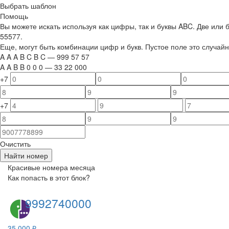
Выбрать шаблон
Помощь
Вы можете искать используя как цифры, так и буквы ABC. Две или
55577.
Еще, могут быть комбинации цифр и букв. Пустое поле это случа
A
A
A
B
C
B
C
—
999
5
7
5
7
A
A
B
B
0
0
0
—
33
22
000
+7
+7
Очистить
Найти номер
Красивые номера месяца
Как попасть в этот блок?
9992740000
35 000 ₽