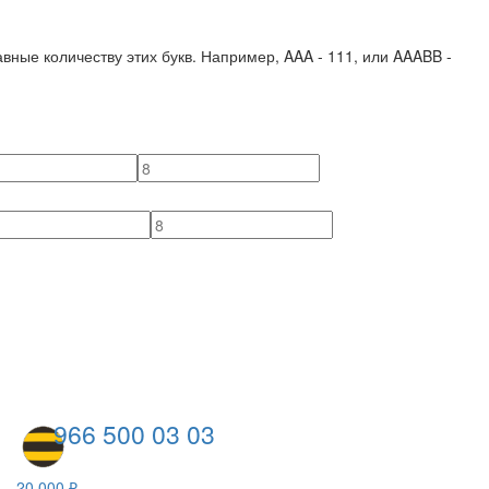
вные количеству этих букв. Например,
AAA - 111
, или
AAABB -
966 500 03 03
20 000 ₽