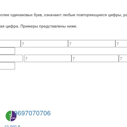
 более одинаковых букв, означают любые повторяющиеся цифры, ра
йная цифра. Примеры представлены ниже.
9697070706
10 000 ₽