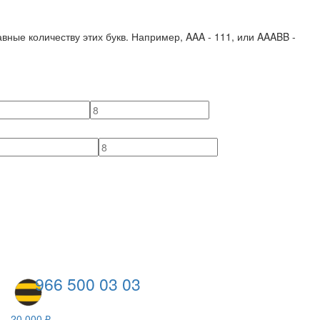
вные количеству этих букв. Например,
AAA - 111
, или
AAABB -
966 500 03 03
20 000 ₽