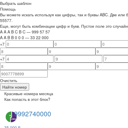
Выбрать шаблон
Помощь
Вы можете искать используя как цифры, так и буквы ABC. Две или
55577.
Еще, могут быть комбинации цифр и букв. Пустое поле это случа
A
A
A
B
C
B
C
—
999
5
7
5
7
A
A
B
B
0
0
0
—
33
22
000
+7
+7
Очистить
Найти номер
Красивые номера месяца
Как попасть в этот блок?
9992740000
35 000 ₽