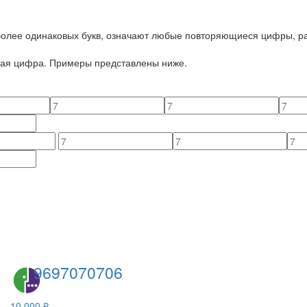
 более одинаковых букв, означают любые повторяющиеся цифры, ра
йная цифра. Примеры представлены ниже.
9697070706
10 000 ₽