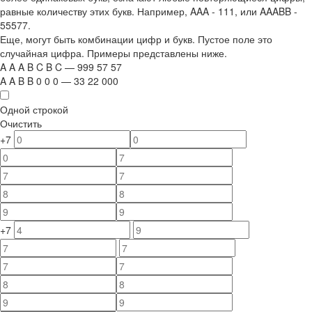
равные количеству этих букв. Например,
AAA - 111
, или
AAABB -
55577.
Еще, могут быть комбинации цифр и букв. Пустое поле это
случайная цифра. Примеры представлены ниже.
A
A
A
B
C
B
C
—
999
5
7
5
7
A
A
B
B
0
0
0
—
33
22
000
Одной строкой
Очистить
+7
+7